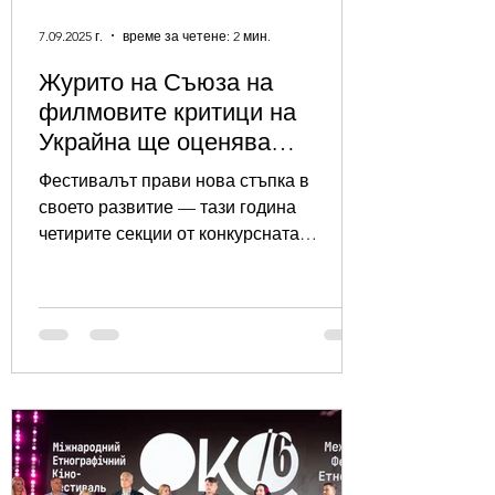
7.09.2025 г.
време за четене: 2 мин.
Журито на Съюза на
филмовите критици на
Украйна ще оценява
конкурсната програма на
Фестивалът прави нова стъпка в
фестивала
своето развитие — тази година
четирите секции от конкурсната
програма на VI издание на
Международния...