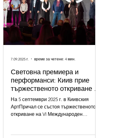
7.09.2025 г.
време за четене: 4 мин.
Световна премиера и
перформанси: Киив прие
тържественото откриване на
„ОКО“
На 5 септември 2025 г. в Киивския
АртПричал се състоя тържественото
откриване на VI Международен
фестивал на етнографското кино
„ОКО“...