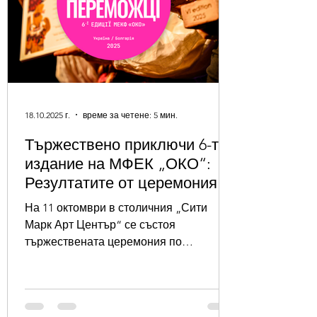
18.10.2025 г.
време за четене: 5 мин.
Тържествено приключи 6-то
издание на МФЕК „ОКО“:
Резултатите от церемонията
в София
На 11 октомври в столичния „Сити
Марк Арт Център“ се състоя
тържествената церемония по
закриването на 6-тото издание на
Международния фестивал на
етнографското кино „ОКО“ , който тази
година обедини България и Украйна в