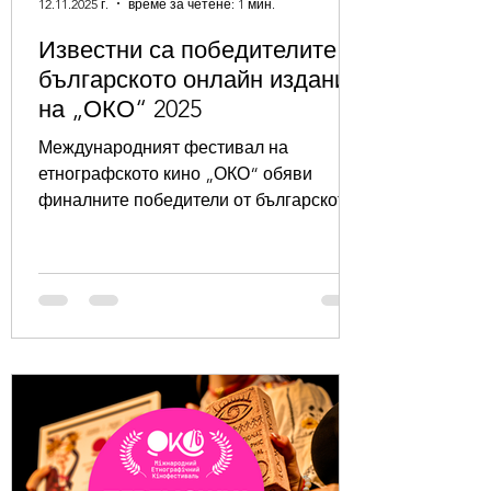
12.11.2025 г.
време за четене: 1 мин.
Известни са победителите в
българското онлайн издание
на „ОКО“ 2025
Международният фестивал на
етнографското кино „ОКО“ обяви
финалните победители от българското
онлайн издание – носителите на
Наградата на публиката за 2025 година
(Audience Grand Prize – Bulgarian Online
Edition). По решение на зрителите
Голямата награда за най-популярен
филм в програмата на онлайн
прожекциите беше присъдена
едновременно на две продукции: ●
„Татковата приспивна песен“ , реж.
Леся Дяк ● „Цветята на Украйна“ , реж.
Аделина Борец. В периода от 3 до 31 ок