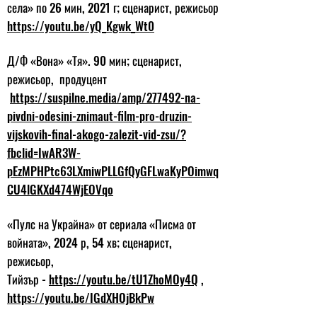
села» по 26 мин, 2021 г; сценарист, режисьор
https://youtu.be/yQ_Kgwk_Wt0
Д/Ф «Вона» «Тя». 90 мин; сценарист,
режисьор, продуцент
https://suspilne.media/amp/277492-na-
pivdni-odesini-znimaut-film-pro-druzin-
vijskovih-final-akogo-zalezit-vid-zsu/?
fbclid=IwAR3W-
pEzMPHPtc63LXmiwPLLGfQyGFLwaKyPOimwq
CU4lGKXd474WjEOVqo
«Пулс на Украйна» от сериала «Писма от
войната», 2024 р, 54 хв; сценарист,
режисьор,
Тийзър -
https://youtu.be/tU1ZhoMOy4Q
,
https://youtu.be/IGdXHOjBkPw