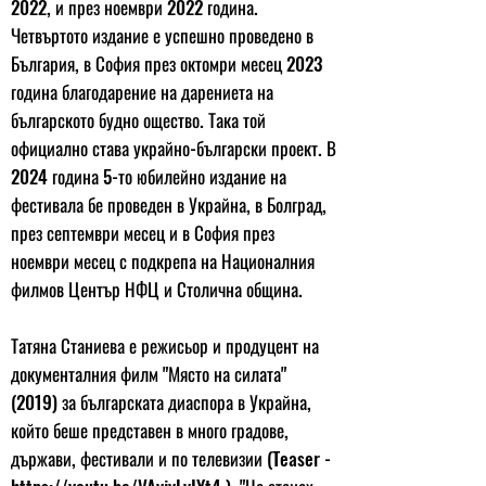
2022, и през ноември 2022 година.
Четвъртото издание е успешно проведено в
България, в София през октомри месец 2023
година благодарение на дарениета на
българското будно ощество. Така той
официално става украйно-български проект. В
2024 година 5-то юбилейно издание на
фестивала бе проведен в Украйна, в Болград,
през септември месец и в София през
ноември месец с подкрепа на Националния
филмов Център НФЦ и Столична община.
Татяна Станиева е режисьор и продуцент на
документалния филм "Място на силата"
(2019) за българската диаспора в Украйна,
който беше представен в много градове,
държави, фестивали и по телевизии (Teaser -