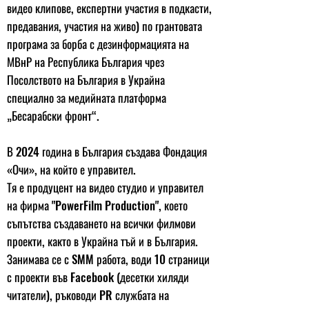
видео клипове, експертни участия в подкасти,
предавания, участия на живо) по грантовата
програма за борба с дезинформацията на
МВнР на Республика България чрез
Посолството на България в Украйна
специално за медийната платформа
„Бесарабски фронт“.
В 2024 година в България създава Фондация
«Очи», на който е управител.
Тя е продуцент на видео студио и управител
на фирма "PowerFilm Production", което
съпътства създаването на всички филмови
проекти, както в Украйна тъй и в България.
Занимава се с SMM работа, води 10 страници
с проекти във Facebook (десетки хиляди
читатели), ръководи PR службата на