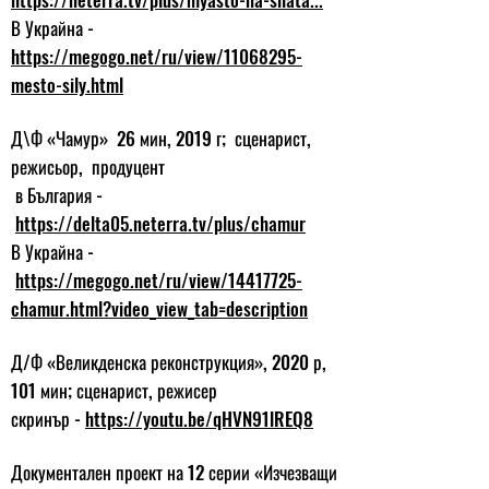
В Украйна -
https://megogo.net/ru/view/11068295-
mesto-sily.html
Д\Ф «Чамур» 26 мин, 2019 г; сценарист,
режисьор, продуцент
в България -
https://delta05.neterra.tv/plus/chamur
В Украйна -
https://megogo.net/ru/view/14417725-
chamur.html?video_view_tab=description
Д/Ф «Великденска реконструкция», 2020 р,
101 мин; сценарист, режисер
скринър -
https://youtu.be/qHVN91lREQ8
Документален проект на 12 серии «Изчезващи