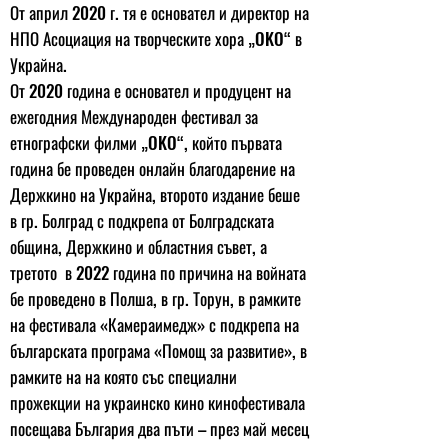
От април 2020 г. тя е основател и директор на
НПО Асоциация на творческите хора „OKO“ в
Украйна.
От 2020 година е основател и продуцент на
ежегодния Международен фестивал за
етнографски филми „OKO“, който първата
година бе проведен онлайн благодарение на
Держкино на Украйна, второто издание беше
в гр. Болград с подкрепа от Болградската
община, Держкино и областния съвет, а
третото в 2022 година по причина на войната
бе проведено в Полша, в гр. Торун, в рамките
на фестивала «Камераимедж» с подкрепа на
българската програма «Помощ за развитие», в
рамките на на която със специални
прожекции на украинско кино кинофестивала
посещава България два пъти – през май месец