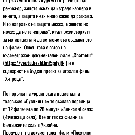
https://youtu.be/VAyjyLyIYt4
). "Не станах
режисьор, защото исках да изградя кариера в
киното, а защото имах много какво да разкажа.
И го направих не защото можех, а защото не
можех да не го направя", казва режисьорката
за мотивацията й да се заеме със създаването
на филми. Освен това е автор на
късометражен документален филм „Chamour“
(
https://youtu.be/bBmf5pdyjfk
) и е
сценарист на бъдещ проект за игрален филм
„Хитреца“.
По поръчка на украинската национална
телевизия «Суспильне» тя създава поредица
от 12 филмчета по 26 минути «Зникаючі села»
(Изчезващи села), 8те от тях са филми за
българските села в Украйна.
Продуцент на документален филм «Пасхална