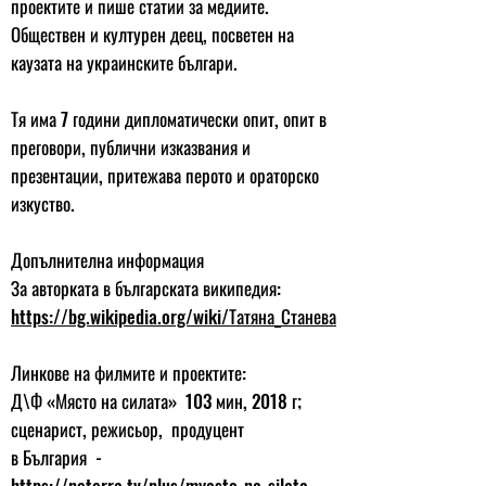
проектите и пише статии за медиите.
Обществен и културен деец, посветен на
каузата на украинските българи.
Тя има 7 години дипломатически опит, опит в
преговори, публични изказвания и
презентации, притежава перото и ораторско
изкуство.
Допълнителна информация
За авторката в българската википедия:
https://bg.wikipedia.org/wiki/Татяна_Станева
Линкове на филмите и проектите:
Д\Ф «Място на силата» 103 мин, 2018 г;
сценарист, режисьор, продуцент
в България -
https://neterra.tv/plus/myasto-na-silata...