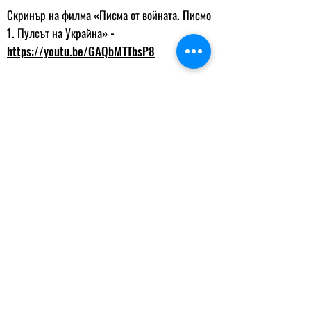
Скринър на филма «Писма от войната. Писмо
1. Пулсът на Украйна» -
https://youtu.be/GAQbMTTbsP8
Медиен авторски проект «Словото е оръжие»
41 материал
https://www.okoorganization.com/slovo-
zbroya
ВЪРНИ СЕ
„Станах режисьорка не защото исках
да изградя кариерата си в