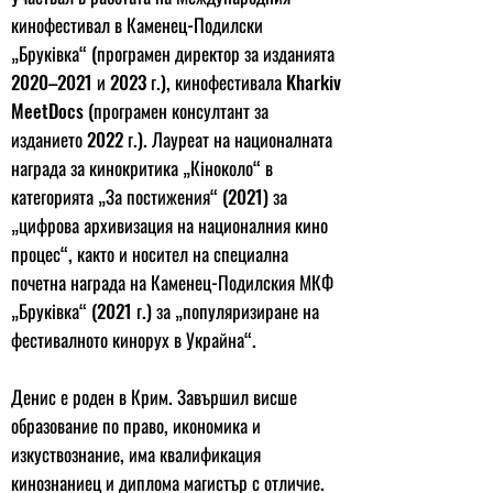
кинофестивал в Каменец-Подилски
„Бруківка“ (програмен директор за изданията
2020–2021 и 2023 г.), кинофестивала Kharkiv
MeetDocs (програмен консултант за
изданието 2022 г.). Лауреат на националната
награда за кинокритика „Кіноколо“ в
категорията „За постижения“ (2021) за
„цифрова архивизация на националния кино
процес“, както и носител на специална
почетна награда на Каменец-Подилския МКФ
„Бруківка“ (2021 г.) за „популяризиране на
фестивалното кинорух в Украйна“.
Денис е роден в Крим. Завършил висше
образование по право, икономика и
изкуствознание, има квалификация
кинознаниец и диплома магистър с отличие.