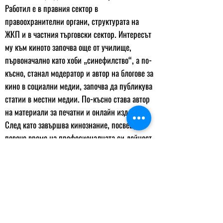
Работил е в правния сектор в
правоохранителни органи, структурата на
ЖКП и в частния търговски сектор. Интересът
му към киното започва още от училище,
първоначално като хоби „синефилство“, а по-
късно, станал модератор и автор на блогове за
кино в социални медии, започва да публикува
статии в местни медии. По-късно става автор
на материали за печатни и онлайн издания.
След като завършва кинознание, посвещава
повече време на професионалната си дейност
в киното. Води собствен блог за кино и е
постоянен контрибутор на IMDb, Letterboxd и
други платформи. Активно пропагандира и
популяризира украинската кинокултура и
фестивалното движение.