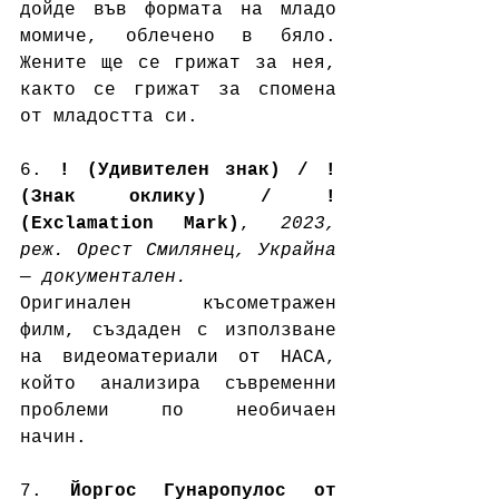
дойде във формата на младо 
момиче, облечено в бяло. 
Жените ще се грижат за нея, 
както се грижат за спомена 
от младостта си. 
6. 
! (Удивителен знак) / ! 
(Знак оклику) / ! 
(Exclamation Mark)
, 
2023, 
реж. Орест Смилянец, Украйна 
— документален. 
Оригинален късометражен 
филм, създаден с използване 
на видеоматериали от НАСА, 
който анализира съвременни 
проблеми по необичаен 
начин. 
7. 
Йоргос Гунаропулос от 