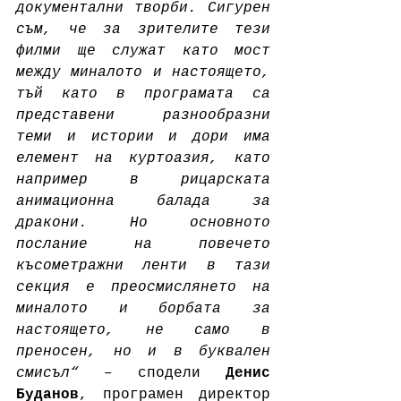
документални творби. Сигурен 
съм, че за зрителите тези 
филми ще служат като мост 
между миналото и настоящето, 
тъй като в програмата са 
представени разнообразни 
теми и истории и дори има 
елемент на куртоазия, като 
например в рицарската 
анимационна балада за 
дракони. Но основното 
послание на повечето 
късометражни ленти в тази 
секция е преосмислянето на 
миналото и борбата за 
настоящето, не само в 
преносен, но и в буквален 
смисъл“ – 
сподели 
Денис 
Буданов
, програмен директор 