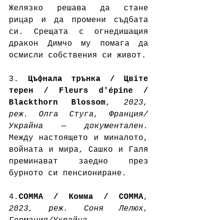
Желязко решава да стане 
рицар и да промени съдбата 
си. Срещата с огнедишащия 
дракон Димчо му помага да 
осмисли собствения си живот.
3. 
Цъфнала трънка
/ Цвіте 
терен / Fleurs d'épine / 
Blackthorn Blossom
, 
2023, 
реж. Олга Стуга, Франция/
Украйна — документален. 
Между настоящето и миналото, 
войната и мира, Сашко и Галя 
преминават заедно през 
бурното си пенсиониране.
4.
COMMA / Комма / COMMA
, 
2023, реж. Соня Лелюх, 