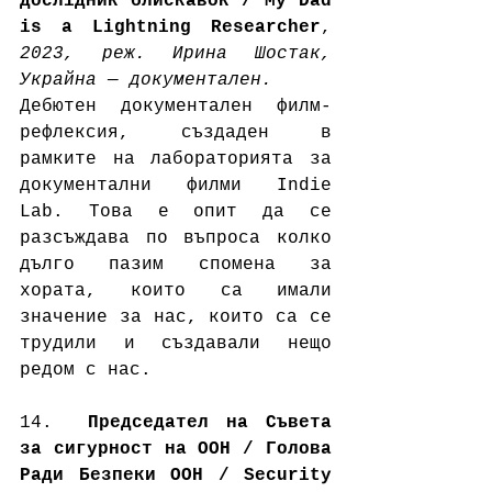
дослідник блискавок / My Dad 
is a Lightning Researcher
, 
2023, реж. Ирина Шостак, 
Украйна — документален. 
Дебютен документален филм-
рефлексия, създаден в 
рамките на лабораторията за 
документални филми Indie 
Lab. Това е опит да се 
разсъждава по въпроса колко 
дълго пазим спомена за 
хората, които са имали 
значение за нас, които са се 
трудили и създавали нещо 
редом с нас.  
14.  
Председател на Съвета 
за сигурност на ООН / Голова 
Ради Безпеки ООН / Security 