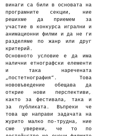
винаги са били в основата на 
програмните секции, ние 
решихме да приемем за 
участие в конкурса игрални и 
анимационни филми и да не ги 
разделяме по жанр или друг 
критерий.
Основното условие е да има 
налични етнографски елементи 
и така наречената 
„постетнография“. Това 
нововъведение обещава да 
открие нови перспективи, 
както за фестивала, така и 
за публиката. Въпреки че 
това ще направи задачата на 
журито малко по-трудна, ние 
сме уверени, че то по 