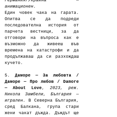
Германия/Украйна — 
анимационен.
Един човек чака на гарата. 
Опитва се да подреди 
последователна история от 
парчета вестници, за да 
отговори на въпроса как е 
възможно да живееш във 
времена на катастрофи и да 
продължаваш да си разхождаш 
кучето.
5. 
Даморе — За любовта / 
Даморе — Про любов / Damore 
— About Love
, 
2023, реж. 
Никола Замбели, България — 
игрален.
 В Северна България, 
сред Балкана, група стари 
жени чакат дъжда. Дъждът ще 