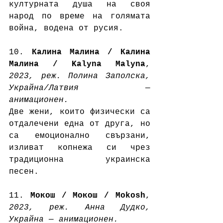
културната душа на своя 
народ по време на голямата 
война, водена от русия.  
10. 
Калина Малина / Калина 
Малина / Kalyna Malyna
, 
2023, реж. Полина Заполска, 
Украйна/Латвия — 
анимационен.
Две жени, които физически са 
отдалечени една от друга, но 
са емоционално свързани, 
изливат копнежа си чрез 
традиционна украинска 
песен. 
11. 
Мокош / Мокош / Mokosh
, 
2023, реж. Анна Дудко, 
Украйна — анимационен.