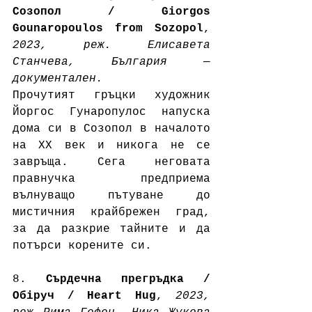
Созопол / Giorgos 
Gounaropoulos from Sozopol
, 
2023, реж. Елисавета 
Станчева, България — 
документален. 
Прочутият гръцки художник 
Йоргос Гунаропулос напуска 
дома си в Созопол в началото 
на XX век и никога не се 
завръща. Сега неговата 
правнучка предприема 
вълнуващо пътуване до 
мистичния крайбрежен град, 
за да разкрие тайните и да 
потърси корените си.
8. 
Сърдечна прегръдка / 
Обіруч / Heart Hug
, 
2023, 