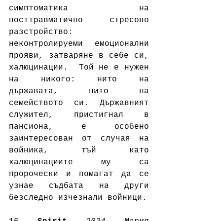
симптоматика на 
посттравматично стресово 
разстройство: 
неконтролируеми емоционални 
прояви, затваряне в себе си, 
халюцинации.  Той не е нужен 
на никого: нито на 
държавата, нито на 
семейството си. Държавният 
служител, пристигнал в 
пансиона, е особено 
заинтересован от случая на 
войника, тъй като 
халюцинациите му са 
пророчески и помагат да се 
узнае съдбата на други 
безследно изчезнали войници.