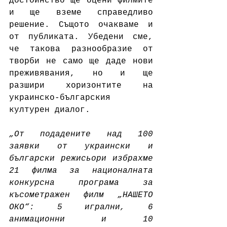
достойнство ще оцени филмите 
и ще вземе справедливо 
решение. Същото очакваме и 
от публиката. Убедени сме, 
че такова разнообразие от 
творби не само ще даде нови 
преживявания, но и ще 
разшири хоризонтите на 
украинско-българския 
културен диалог.
„От подадените над 100 
заявки от украински и 
български режисьори избрахме 
21 филма за националната 
конкурсна програма за 
късометражен филм „НАШЕТО 
ОКО“: 5 игрални, 6 
анимационни и 10 