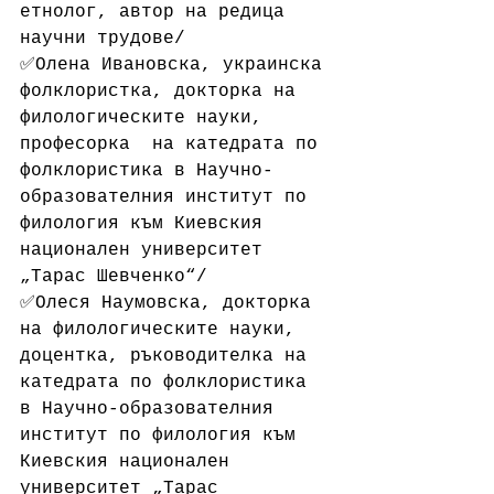
етнолог, автор на редица 
научни трудове/
✅Олена Ивановска, украинска 
фолклористка, докторка на 
филологическите науки, 
професорка  на катедрата по 
фолклористика в Научно-
образователния институт по 
филология към Киевския 
национален университет 
„Тарас Шевченко“/
✅Олеся Наумовска, докторка 
на филологическите науки, 
доцентка, ръководителка на 
катедрата по фолклористика 
в Научно-образователния 
институт по филология към 
Киевския национален 
университет „Тарас 