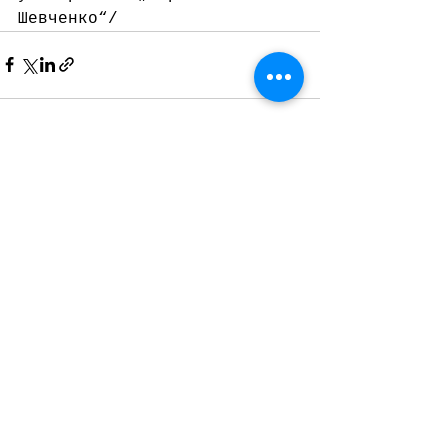
Шевченко“/
Виж всички
Последни публикации