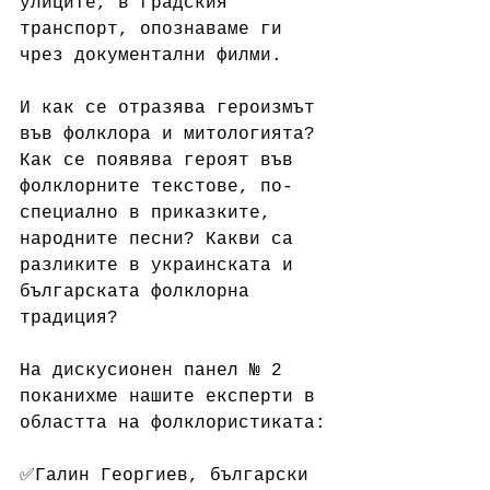
улиците, в градския 
транспорт, опознаваме ги 
чрез документални филми. 
И как се отразява героизмът 
във фолклора и митологията? 
Как се появява героят във 
фолклорните текстове, по-
специално в приказките, 
народните песни? Какви са 
разликите в украинската и 
българската фолклорна 
традиция? 
На дискусионен панел № 2 
поканихме нашите експерти в 
областта на фолклористиката:
✅Галин Георгиев, български 