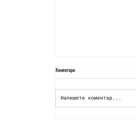
Коментари
Напишете коментар...
Известни са победителите в
българското онлайн издание на
„ОКО“ 2025