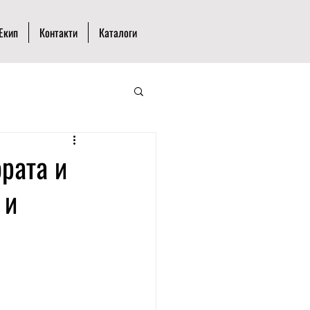
Екип
Контакти
Каталоги
ората и
 и