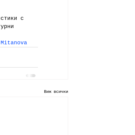
истики с 
турни 
 Mitanova
Виж всички