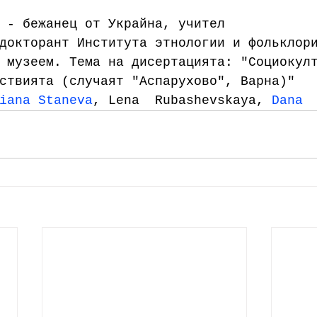
 - бежанец от Украйна, учител
докторант Института этнологии и фольклор
 музеем. Тема на дисертацията: "Социокул
ствията (случаят "Аспарухово", Варна)"
iana Staneva
, Lena  Rubashevskaya, 
Dana 