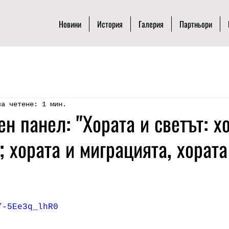
Новини
История
Галерия
Партньори
за четене: 1 мин.
н панел: "Хората и светът: х
; хората и миграцията, хората
/-5Ee3q_lhR0